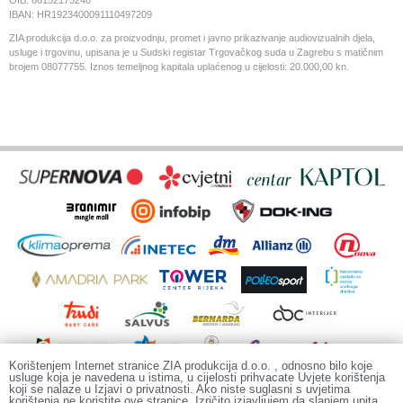
IBAN: HR1923400091110497209
ZIA produkcija d.o.o. za proizvodnju, promet i javno prikazivanje audiovizualnih djela,
usluge i trgovinu, upisana je u Sudski registar Trgovačkog suda u Zagrebu s matičnim
brojem 08077755. Iznos temeljnog kapitala uplaćenog u cijelosti: 20.000,00 kn.
Korištenjem Internet stranice ZIA produkcija d.o.o. , odnosno bilo koje
usluge koja je navedena u istima, u cijelosti prihvacate Uvjete korištenja
koji se nalaze u Izjavi o privatnosti. Ako niste suglasni s uvjetima
korištenja ne koristite ove stranice. Izričito izjavljujem da slanjem upita