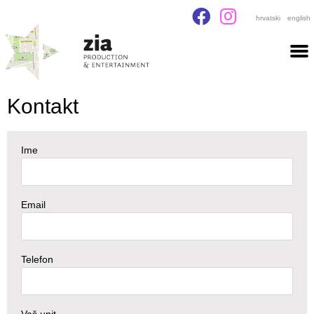
hrvatski
english
Kontakt
Ime
Email
Telefon
Vaš upit