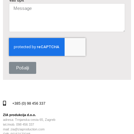
Pošalji
+385 (0) 98 456 337
ZIA produkcija d.o.o.
adresa: Trnjanska cesta 65, Zagreb
tel./mob. 098 456 337
mail: zia@ziaproduction.com
OIB: 66152173248