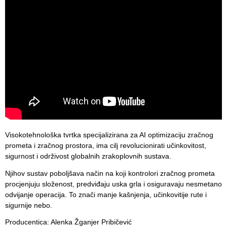
Visokotehnološka tvrtka specijalizirana za AI optimizaciju zračnog
prometa i zračnog prostora, ima cilj revolucionirati učinkovitost,
sigurnost i održivost globalnih zrakoplovnih sustava.
Njihov sustav poboljšava način na koji kontrolori zračnog prometa
procjenjuju složenost, predviđaju uska grla i osiguravaju nesmetano
odvijanje operacija. To znači manje kašnjenja, učinkovitije rute i
sigurnije nebo.
Producentica: Alenka Žganjer Pribičević