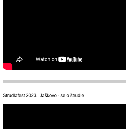
Štrudlafest 2023., Jaškovo - selo štrudle​