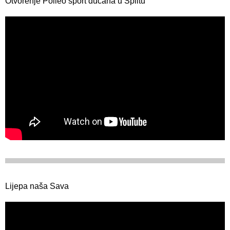
Otvorenje Polleo sport dućana u Splitu
Lijepa naša Sava